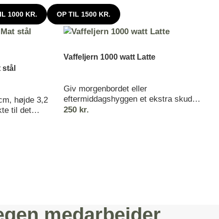
IL 1000 KR.
OP TIL 1500 KR.
Vaffeljern 1000 watt Latte
 stål
Giv morgenbordet eller
eftermiddagshyggen et ekstra skud
 cm, højde 3,2
kærlighed med hjerteformede vafler, der
250
kr.
e til det
vækker begejstring hos både store og
jerne tæller.
små. Vaffeljernet
 egen medarbejder