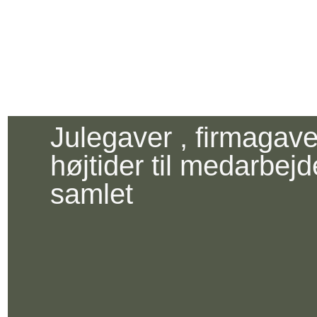
Julegaver , firmagaver
højtider til medarbejde
samlet