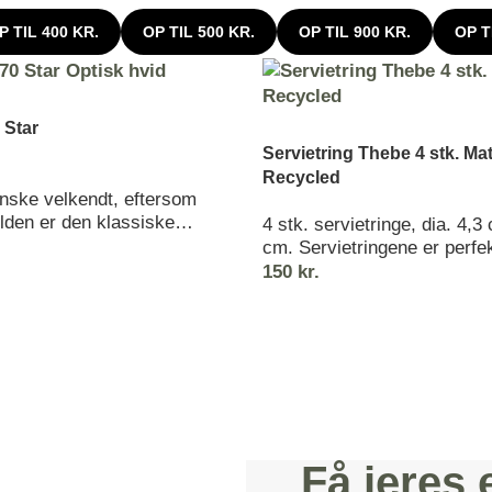
P TIL 400 KR.
OP TIL 500 KR.
OP TIL 900 KR.
OP T
 Star
Servietring Thebe 4 stk. Mat
Recycled
anske velkendt, eftersom
ilden er den klassiske
4 stk. servietringe, dia. 4,3
. Symmetrien og de skarpe
cm. Servietringene er perfekt
 op af en grafisk og
veldækkede bord, hvor detal
150
kr.
agelse, hvor stjernernes
De
ierer og udfordrer øjnene.
en ud, som om stjernerne
 stort, quiltet
ign, hvilket gør mønsteret
sant og moderne. Star
fås i traditionelle
så du selv kan bestemme,
Få jeres
l style bordet på denne