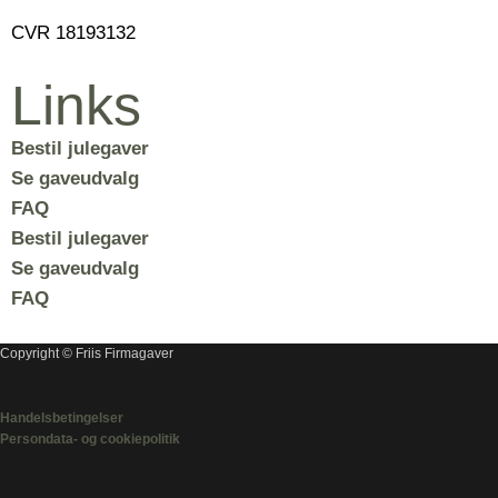
CVR
18193132
Links
Bestil julegaver
Se gaveudvalg
FAQ
Bestil julegaver
Se gaveudvalg
FAQ
Copyright © Friis Firmagaver
Handelsbetingelser
Persondata- og cookiepolitik