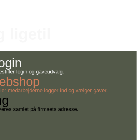
 ligetil
login
tiller login og gaveudvalg.
Webshop
ler medarbejderne logger ind og vælger gaver.
ng
everes samlet på firmaets adresse.