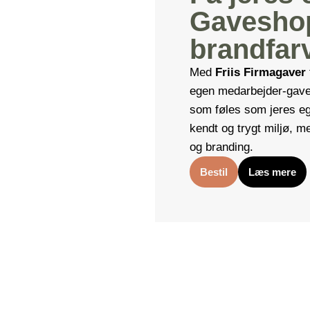
.
Gaveshop
brandfar
Med
Friis Firmagaver
egen medarbejder-gaves
som føles som jeres ege
kendt og trygt miljø, m
og branding.
Bestil
Læs mere