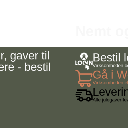
Nemt og
, gaver til
Bestil 
re - bestil
Virksomheden bes
Gå i 
Virksomheden el
Leveri
Alle julegaver l