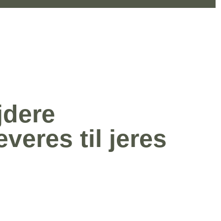
jdere
veres til jeres