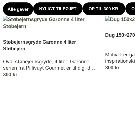
NYLIGT TILFØJET
OP TIL 300 KR.
O
Alle gaver
Dug 150×270
Støbejernsgryde Garonne 4 liter
Støbejern
Motivet er g
inspirationsk
Oval støbejernsgryde, 4 liter. Garonne-
papirstjerne
300
kr.
serien fra Pillivuyt Gourmet er til dig, der
kanter blødes
elsker at stege ved en god, høj
300
kr.
legende gent
temperatur
størrelse var
Det ser næst
er en del af et
patchworkdes
både interes
damaskdugene 
julefarver, 
hvordan du vi